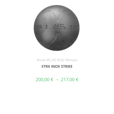
Boules MS
,
MS INOX
,
Pétanque
STRX INOX STRIEE
200,00
€
–
217,00
€