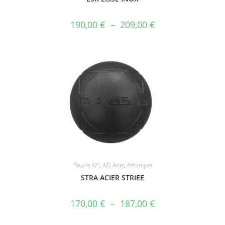
190,00
€
–
209,00
€
Boules MS
,
MS Acier
,
Pétanque
STRA ACIER STRIEE
170,00
€
–
187,00
€