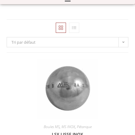
Tri par défaut
Boules MS
,
MS INOX
,
Pétanque
LSX LISSE INOX